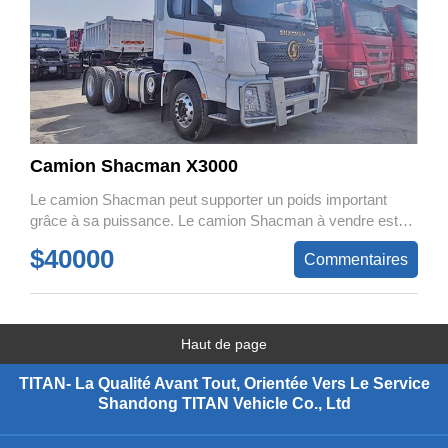
Camion Shacman X3000
Le camion Shacman peut supporter un poids important
grâce à sa puissance. Le camion Shacman à vendre est
très populaire. Le Shacman X3000 est également
$40000
Commentaires
abordable.
Haut de page
TITAN- La Qualité Avant Tout, Orientée Vers Le Service
Shandong TITAN Vehicle Co., Ltd